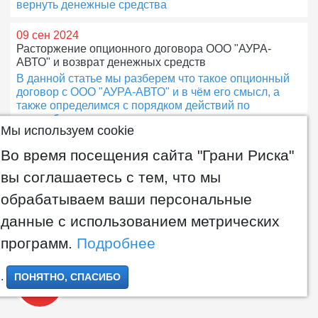
вернуть денежные средства
09 сен 2024
Расторжение опционного договора ООО "АУРА-
АВТО" и возврат денежных средств
В данной статье мы разберем что такое опционный
договор с ООО "АУРА-АВТО" и в чём его смысл, а
также определимся с порядком действий по
досудебному урегулированию спора и рассмотрим
Мы используем cookie
порядок судебной работы
Во время посещения сайта "Грани Риска"
05 мар 2024
вы соглашаетесь с тем, что мы
Особенности приобретения/отказа товара
купленного онлайн
обрабатываем ваши персональные
Информационная статья
данные с использованием метрических
18 ноя 2020
программ.
Подробнее
Раздел имущества в «гражданском браке» – как
защитить свои права?
.
ПОНЯТНО, СПАСИБО
Информационная статья