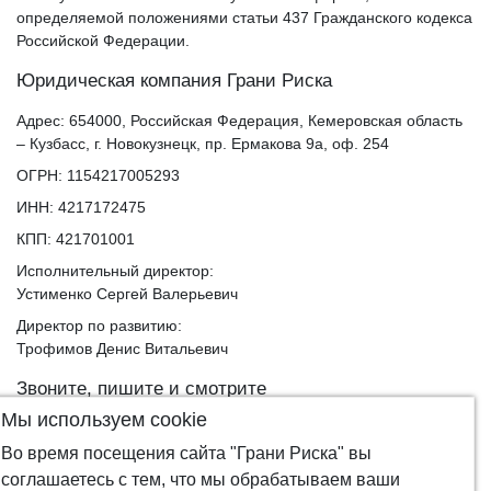
определяемой положениями статьи 437 Гражданского кодекса
Российской Федерации.
Юридическая компания Грани Риска
Адрес: 654000, Российская Федерация, Кемеровская область
– Кузбасс, г. Новокузнецк, пр. Ермакова 9а, оф. 254
ОГРН: 1154217005293
ИНН: 4217172475
КПП: 421701001
Исполнительный директор:
Устименко Сергей Валерьевич
Директор по развитию:
Трофимов Денис Витальевич
Звоните, пишите и смотрите
Мы используем cookie
Позвоните нам бесплатно
8-***-***-1670
(показать телефон)
Работаем с ПН-ПТ с 5:00 до 18:00 по московскому времени.
Во время посещения сайта "Грани Риска" вы
соглашаетесь с тем, что мы обрабатываем ваши
Напишите нам на
trof_dv@mail.ru
. Отвечаем на вопросы в