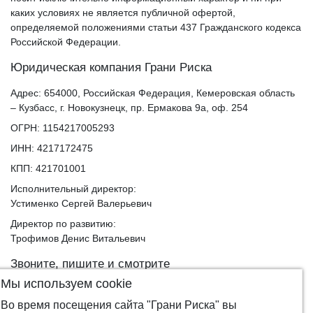
каких условиях не является публичной офертой,
определяемой положениями статьи 437 Гражданского кодекса
Российской Федерации.
Юридическая компания Грани Риска
Адрес: 654000, Российская Федерация, Кемеровская область
– Кузбасс, г. Новокузнецк, пр. Ермакова 9а, оф. 254
ОГРН: 1154217005293
ИНН: 4217172475
КПП: 421701001
Исполнительный директор:
Устименко Сергей Валерьевич
Директор по развитию:
Трофимов Денис Витальевич
Звоните, пишите и смотрите
Мы используем cookie
Позвоните нам бесплатно
8-***-***-1670
(показать телефон)
Работаем с ПН-ПТ с 5:00 до 18:00 по московскому времени.
Во время посещения сайта "Грани Риска" вы