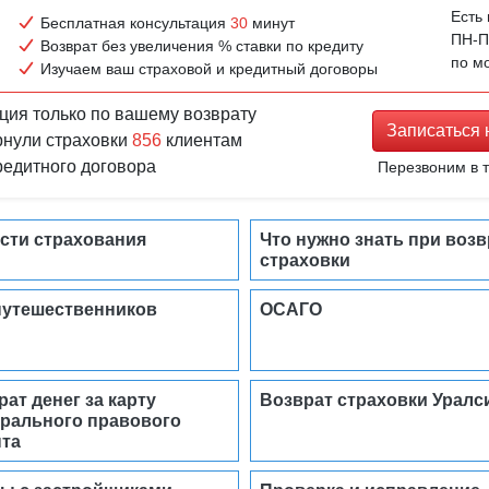
Есть
Бесплатная консультация
30
минут
ПН-ПТ
Возврат без увеличения % ставки по кредиту
по м
Изучаем ваш страховой и кредитный договоры
ция только по вашему возврату
Записаться
рнули страховки
856
клиентам
кредитного договора
Перезвоним в т
сти страхования
Что нужно знать при возв
страховки
путешественников
ОСАГО
рат денег за карту
Возврат страховки Уралс
рального правового
та