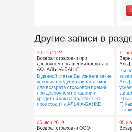
Другие записи в раз
10 сен 2024
11 ав
Возврат страховки при
Верни
досрочном погашении кредита в
Альф
АО "АЛЬФА-БАНК"
Вы по
В данной статье Вы узнаете какие
возвр
условия предусматривает закон
Альфа
для возврата страховой премии
узнае
при досрочном погашении
заявл
кредита и как на практике это
В) Ка
происходит в АЛЬФА-БАНКЕ
Г) Ка
ставк
05 июн 2019
05 ию
Возврат страховки ООО
Возвр