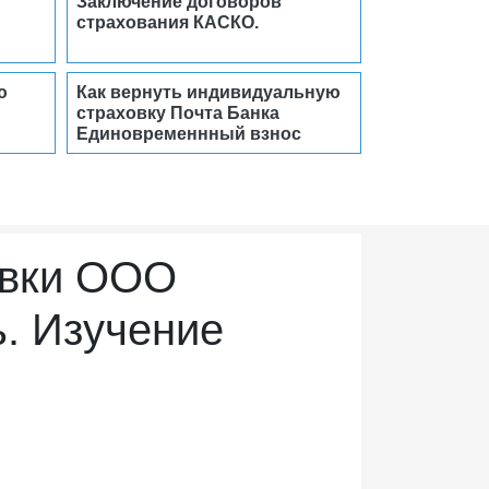
Заключение договоров
страхования КАСКО.
ю
Как вернуть индивидуальную
страховку Почта Банка
Единовременнный взнос
овки ООО
. Изучение