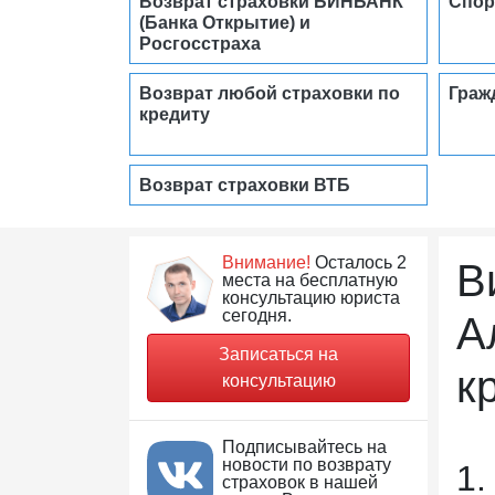
Возврат страховки БИНБАНК
Спор
(Банка Открытие) и
Росгосстраха
Возврат любой страховки по
Граж
кредиту
Возврат страховки ВТБ
Внимание!
Осталось 2
В
места на бесплатную
консультацию юриста
сегодня.
А
Записаться на
к
консультацию
Подписывайтесь на
новости по возврату
1.
страховок в нашей