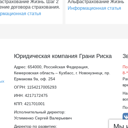
страхование Жизнь. Шаг 2
Альфастрахование Жизнь
чение договора страхования.
Информационная статья
рмационная статья
Юридическая компания Грани Риска
З
Адрес: 654000, Российская Федерация,
По
Кемеровская область – Кузбасс, г. Новокузнецк, пр.
8-
Ермакова 9а, оф. 254
Ра
ных
вр
ОГРН: 1154217005293
На
ИНН: 4217172475
во
КПП: 421701001
По
Исполнительный директор:
Устименко Сергей Валерьевич
Мы и
Директор по развитию: