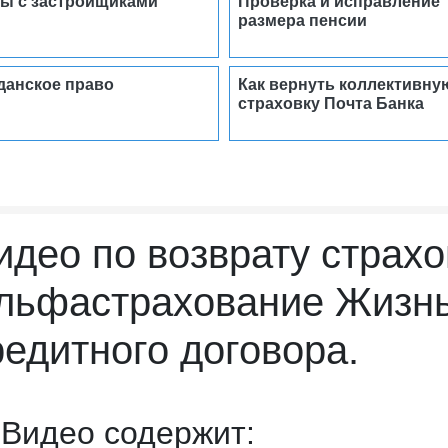
ы с застройщиками
Проверка и исправление
размера пенсии
данское право
Как вернуть коллективну
страховку Почта Банка
идео по возврату страх
льфастрахование Жизнь
редитного договора.
 Видео содержит: