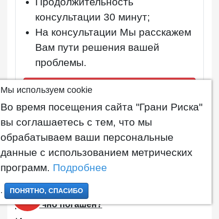
Продолжительность
консультации
30 минут
;
На консультации Мы расскажем
Вам пути решения вашей
проблемы.
Записаться на бесплатную консультацию
Мы используем cookie
Заявка Вас ни к чему не
Во время посещения сайта "Грани Риска"
обязывает, Вы можете отказаться
вы соглашаетесь с тем, что мы
в любой момент. Перезвоним в
обрабатываем ваши персональные
течение 15 минут
данные с использованием метрических
ПН-ПТ с 5:00 до 18:00 по МСК
.
программ.
Подробнее
.
ПОНЯТНО, СПАСИБО
6. Можно ли вернуть часть, если кредит
досрочно погашен?