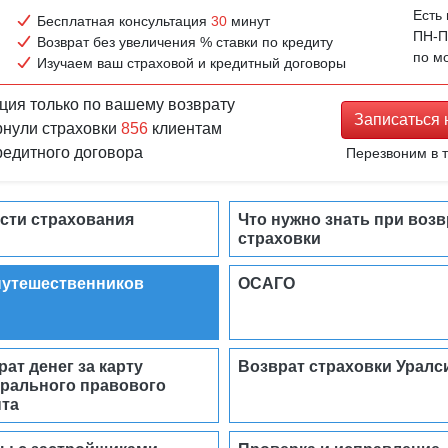
Есть
Бесплатная консультация
30
минут
ПН-ПТ
Возврат без увеличения % ставки по кредиту
по м
Изучаем ваш страховой и кредитный договоры
ция только по вашему возврату
Записаться
рнули страховки
856
клиентам
кредитного договора
Перезвоним в т
сти страхования
Что нужно знать при возв
страховки
путешественников
ОСАГО
рат денег за карту
Возврат страховки Уралс
рального правового
та