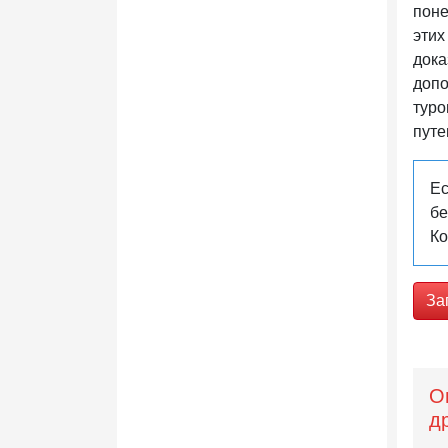
поне
этих
дока
допо
туро
путе
Ес
бе
Ко
За
О
д