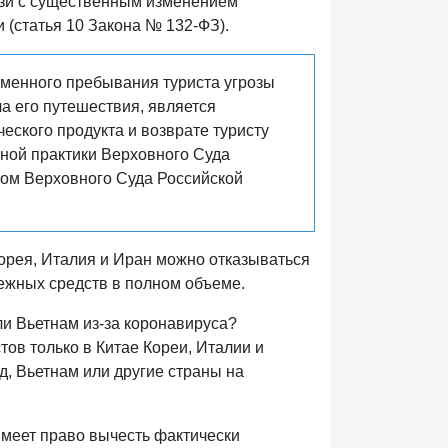
вязи с существенным изменением
 (статья 10 Закона № 132-ФЗ).
еменного пребывания туриста угрозы
а его путешествия, является
еского продукта и возврате туристу
бной практики Верховного Суда
мом Верховного Суда Российской
орея, Италия и Иран можно отказываться
нежных средств в полном объеме.
ли Вьетнам из-за коронавируса?
ов только в Китае Кореи, Италии и
д, Вьетнам или другие страны на
имеет право вычесть фактически