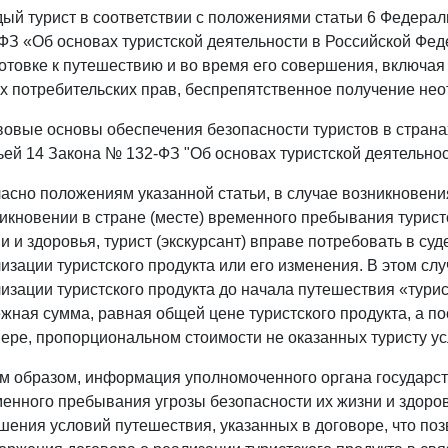
ый турист в соответствии с положениями статьи 6 Федерал
ФЗ «Об основах туристской деятельности в Российской Фед
отовке к путешествию и во время его совершения, включая 
х потребительских прав, беспрепятственное получение не
овые основы обеспечения безопасности туристов в стран
ьей 14 Закона № 132-ФЗ "Об основах туристской деятельно
асно положениям указанной статьи, в случае возникновени
икновении в стране (месте) временного пребывания туристо
и и здоровья, турист (экскурсант) вправе потребовать в с
изации туристского продукта или его изменения. В этом сл
изации туристского продукта до начала путешествия «турис
жная сумма, равная общей цене туристского продукта, а по
ере, пропорциональном стоимости не оказанных туристу ус
м образом, информация уполномоченного органа государст
енного пребывания угрозы безопасности их жизни и здоро
шения условий путешествия, указанных в договоре, что по