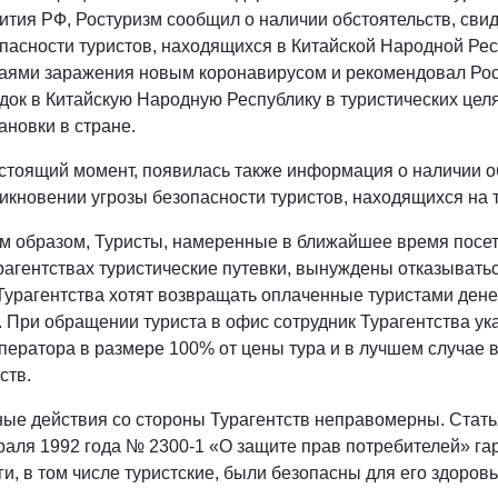
ития РФ, Ростуризм сообщил о наличии обстоятельств, сви
пасности туристов, находящихся в Китайской Народной Рес
аями заражения новым коронавирусом и рекомендовал Рос
док в Китайскую Народную Республику в туристических це
ановки в стране.
стоящий момент, появилась также информация о наличии о
икновении угрозы безопасности туристов, находящихся на 
м образом, Туристы, намеренные в ближайшее время посет
рагентствах туристические путевки, вынуждены отказывать
Турагентства хотят возвращать оплаченные туристами дене
. При обращении туриста в офис сотрудник Турагентства у
ператора в размере 100% от цены тура и в лучшем случае 
ств.
ые действия со стороны Турагентств неправомерны. Стать
аля 1992 года № 2300-1 «О защите прав потребителей» гар
ги, в том числе туристские, были безопасны для его здоровь