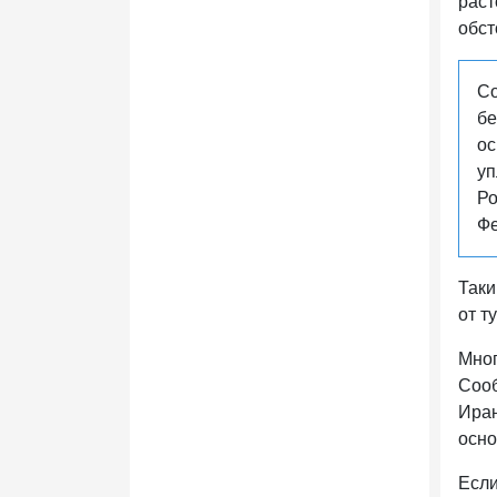
раст
обст
Со
бе
ос
уп
Ро
Фе
Таки
от т
Мног
Сооб
Иран
осно
Если