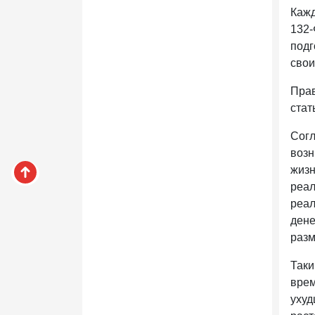
Кажд
132-
подг
свои
Прав
стат
Согл
возн
жизн
реал
реал
дене
разм
Таки
врем
ухуд