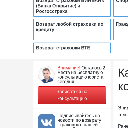
Возврат страховки БИНБАНК
Спор
(Банка Открытие) и
Росгосстраха
Возврат любой страховки по
Граж
кредиту
Возврат страховки ВТБ
Внимание!
Осталось 2
К
места на бесплатную
консультацию юриста
сегодня.
к
Записаться на
консультацию
Эпид
толь
Подписывайтесь на
новости по возврату
страховок в нашей
Ране