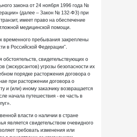
ьного закона от 24 ноября 1996 года №
ерации» (далее – Закон № 132-ФЗ) при
транзит, имеет право на обеспечение
отложной медицинской помощи.
ах временного пребывания закреплены
сти в Российской Федерации".
я обстоятельств, свидетельствующих о
в (экскурсантов) угрозы безопасности их
удебном порядке расторжения договора о
учае при расторжении договора о
ту и (или) иному заказчику возвращается
сле начала путешествия - ее часть в
луг».
венной власти о наличии в стране
вья является свидетельством очевидного
зволяет требовать изменения или