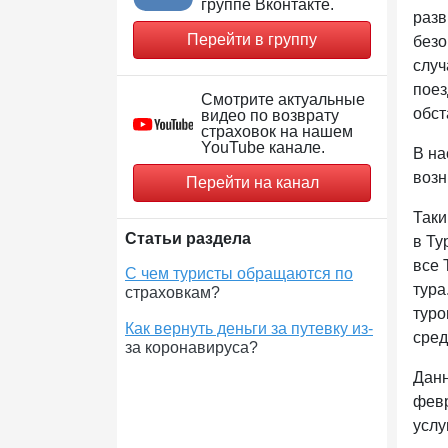
группе Вконтакте.
разв
Перейти в группу
безо
случ
поез
Смотрите актуальные
обст
видео по возврату
страховок на нашем
YouTube канале.
В на
возн
Перейти на канал
Таки
Статьи раздела
в Ту
все 
С чем туристы обращаются по
тура
страховкам?
туро
Как вернуть деньги за путевку из-
сред
за коронавируса?
Данн
февр
услу