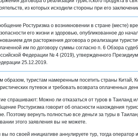
оржения договора о реализации туристского продукта в с
оятельств, из которых исходили стороны при его заключении
общение Ростуризма о возникновении в стране (месте) вр
зопасности его жизни и здоровью, опубликованное до начал
нованием для расторжения договора о реализации туристич
лаченной им по договору суммы согласно п. 6 Обзора суде
ссийской Федерации № 4 (2019), утвержденного Президиу
дерации 25.12.2019.
м образом, туристам намеренным посетить страны Китай, К
уристических путевок и требовать возврата оплаченных де
ие спрашивают: Можно ли отказаться от туров в Таиланд и
щение Ростуризма говорит об опасности нахождения турист
е. Поэтому вернуть полностью все деньги за туры в Таилан
вании этого заявления вы не можете.
 вы по своей инициативе аннулируете тур, тогда оператор 