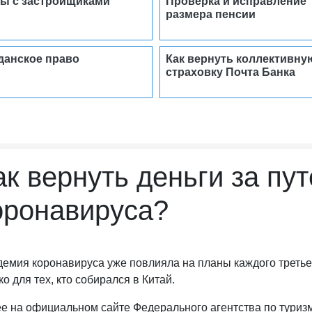
ы с застройщиками
Проверка и исправление
размера пенсии
данское право
Как вернуть коллективну
страховку Почта Банка
ак вернуть деньги за пут
оронавируса?
емия коронавируса уже повлияла на планы каждого третьег
ко для тех, кто собирался в Китай.
е на официальном сайте Федерального агентства по туриз